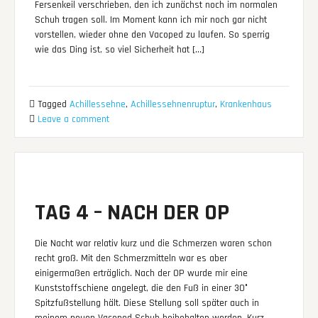
Fersenkeil verschrieben, den ich zunächst noch im normalen
Schuh tragen soll. Im Moment kann ich mir noch gar nicht
vorstellen, wieder ohne den Vacoped zu laufen. So sperrig
wie das Ding ist, so viel Sicherheit hat […]
Tagged
Achillessehne
,
Achillessehnenruptur
,
Krankenhaus
Leave a comment
TAG 4 – NACH DER OP
Die Nacht war relativ kurz und die Schmerzen waren schon
recht groß. Mit den Schmerzmitteln war es aber
einigermaßen erträglich. Nach der OP wurde mir eine
Kunststoffschiene angelegt, die den Fuß in einer 30°
Spitzfußstellung hält. Diese Stellung soll später auch in
meinem neuen Vacoped Schuh beibehalten werden. Kurz