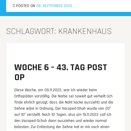
Skip
braasimodo.de
POSTED ON
POSTED ON
POSTED ON
POSTED ON
12. NOVEMBER 2022
4. OKTOBER 2022
3. OKTOBER 2022
28. SEPTEMBER 2022
MENU
to
content
SCHLAGWORT:
KRANKENHAUS
WOCHE 6 – 43. TAG POST
OP
Diese Woche, am 09.11.2022, war ich wieder beim
Orthopäden vorställig. Die Narbe sei soweit gut verheilt (ich
finde ehrlich gesagt, dass die Naht kacke aussieht) und die
Sehne wäre in Ordnung. Der Vacoped-Shuh wurde von 20°
auf 10° verstellt. Nach 10 Tagen, also am 19.11.2022 soll ich
den Vacoped-Schuh dann ausziehen und wieder normal
belasten. Zur Entlastung der Sehne hat er mir noch einen