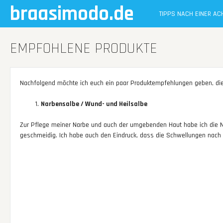
Skip
braasimodo.de
TIPPS NACH EINER A
to
content
EMPFOHLENE PRODUKTE
Nachfolgend möchte ich euch ein paar Produktempfehlungen geben, die
Narbensalbe / Wund- und Heilsalbe
Zur Pflege meiner Narbe und auch der umgebenden Haut habe ich die 
geschmeidig. Ich habe auch den Eindruck, dass die Schwellungen nach A