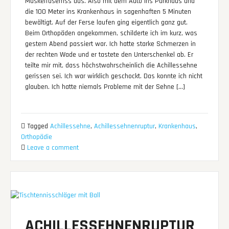
Muskelfaserriss aus. Also mit dem Auto ins Parkhaus und
die 100 Meter ins Krankenhaus in sagenhaften 5 Minuten
bewältigt. Auf der Ferse laufen ging eigentlich ganz gut.
Beim Orthopäden angekommen, schilderte ich im kurz, was
gestern Abend passiert war. Ich hatte starke Schmerzen in
der rechten Wade und er tastete den Unterschenkel ab. Er
teilte mir mit, dass höchstwahrscheinlich die Achillessehne
gerissen sei. Ich war wirklich geschockt. Das konnte ich nicht
glauben. Ich hatte niemals Probleme mit der Sehne […]
Tagged
Achillessehne
,
Achillessehnenruptur
,
Krankenhaus
,
Orthopädie
Leave a comment
ACHILLESSEHNENRUPTUR