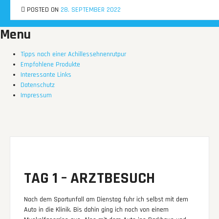
Skip
braasimodo.de
POSTED ON
POSTED ON
POSTED ON
28. SEPTEMBER 2022
28. SEPTEMBER 2022
28. SEPTEMBER 2022
MENU
to
content
Menu
Tipps nach einer Achillessehnenrutpur
Empfohlene Produkte
Interessante Links
Datenschutz
Impressum
P
n
TAG 1 – ARZTBESUCH
Nach dem Sportunfall am Dienstag fuhr ich selbst mit dem
Auto in die Klinik. Bis dahin ging ich noch von einem